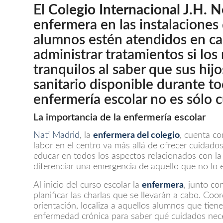
El
Colegio Internacional J.H.
enfermera en las instalaciones d
alumnos estén atendidos en ca
administrar tratamientos si los
tranquilos al saber que sus hij
sanitario disponible durante to
enfermería escolar no es sólo c
La importancia de la
enfermería escolar
Nati Madrid
, la
enfermera del colegio
, cuenta c
labor en el centro va más allá de ofrecer cuidado
educar en todos los aspectos relacionados con la
diferenciar una emergencia de aquello que no lo 
Al inicio del curso escolar la
enfermera
, junto co
planificar las charlas que se llevarán a cabo. Coo
orientación, localiza a aquellos alumnos que tie
enfermedad crónica para saber qué cuidados neces