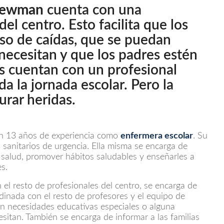
 Newman
cuenta con una
el centro. Esto facilita que los
so de caídas, que se puedan
 necesitan y que los padres estén
os cuentan con un profesional
da la jornada escolar. Pero la
urar heridas.
on 13 años de experiencia como
enfermera escolar
. Su
s sanitarios de urgencia. Ella misma se encarga de
 salud, promover hábitos saludables y enseñarles a
es.
n el resto de profesionales del centro, se encarga de
rdinada con el resto de profesores y el equipo de
nen necesidades educativas especiales o alguna
itan. También se encarga de informar a las familias