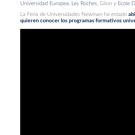
Universidad Europea
,
Les Roches
, Glion y
Ecole 
La Feria de Universidades Newman ha estado
ab
quieren conocer los programas formativos univer