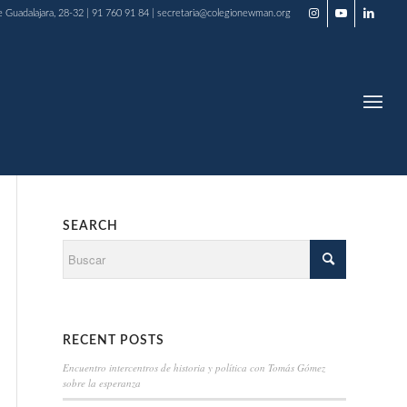
e Guadalajara, 28-32 | 91 760 91 84 | secretaria@colegionewman.org
SEARCH
RECENT POSTS
Encuentro intercentros de historia y política con Tomás Gómez
sobre la esperanza