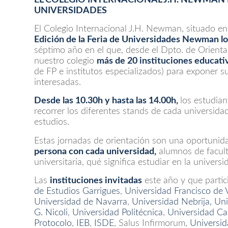
UNIVERSIDADES
El Colegio Internacional J.H. Newman, situado en
Edición de la Feria de Universidades Newman lo
séptimo año en el que, desde el Dpto. de Orienta
nuestro colegio
más de 20 instituciones educati
de FP e institutos especializados) para exponer s
interesadas.
Desde las 10.30h y hasta las 14.00h,
los estudia
recorrer los diferentes stands de cada universida
estudios.
Estas jornadas de orientación son una oportunida
persona con cada universidad,
alumnos de faculta
universitaria, qué significa estudiar en la univer
Las
instituciones invitadas
este año y que partici
de Estudios Garrigues
,
Universidad Francisco de V
Universidad de Navarra
,
Universidad Nebrija,
Uni
G. Nicoli
,
Universidad Politécnica
,
Universidad Car
Protocolo
,
IEB
,
ISDE
, Salus Infirmorum,
Universid