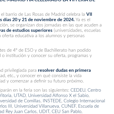
 el barrio de Las Rosas de Madrid celebra la
VII
s días 20 y 21 de noviembre de 2024.
Ya es el
ción, se organizan dos jornadas en las que acuden a
vas de estudios superiores
(universidades, escuelas
u oferta educativa a los alumnos y personas
ntes de 4º de ESO y de Bachillerato han podido
d o institución y conocer su oferta, programas y
d privilegiada para
resolver dudas en primera
d, etc., y conocer en qué consiste la vida
sidad y comenzar a definir su futuro próximo.
parán en la feria son las siguientes:
CEDEU
,
Centro
itoria
,
UTAD
,
Universidad Alfonso X el Sabio
,
versidad de Comillas
,
INSTEDE
,
Colegio Internacional
los III
,
Universidad Villanueva
,
CUNEF
,
Escuela de
ad Rey Juan Carlos
,
UDIT
,
CEU San Pablo
,