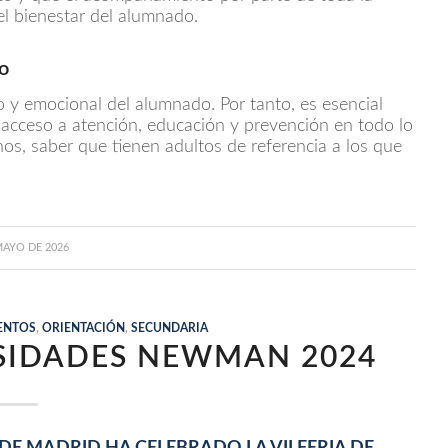
el bienestar del alumnado.
do
o y emocional del alumnado. Por tanto, es esencial
 acceso a atención, educación y prevención en todo lo
nos, saber que tienen adultos de referencia a los que
MAYO DE 2026
ENTOS
,
ORIENTACIÓN
,
SECUNDARIA
RSIDADES NEWMAN 2024
DE MADRID HA CELEBRADO LA VII FERIA DE