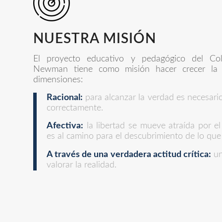
NUESTRA MISIÓN
El proyecto educativo y pedagógico del Cole
Newman tiene como misión hacer crecer la
dimensiones:
Racional:
para alcanzar la verdad es necesario
correctamente.
Afectiva:
la libertad se mueve atraída por el
es al camino para el descubrimiento de lo que
A través de una verdadera actitud crítica:
un
valorar la realidad.