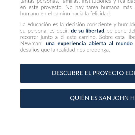
tantas personas, familias, instituciones y realid
en este proyecto. No hay tarea humana más 
humano en el camino hacia la felicidad.
La educación es la decisión consciente y humild
su persona, es decir,
de su libertad
, se pone de
recorrer junto a él este camino. Sobre esta libe
Newman:
una experiencia abierta al mundo
desafíos que la realidad nos proponga.
DESCUBRE EL PROYECTO ED
QUIÉN ES SAN JOHN