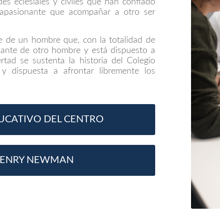
ades eclesiales y civiles que han confiado
apasionante que acompañar a otro ser
e de un hombre que, con la totalidad de
lante de otro hombre y está dispuesto a
rtad se sustenta la historia del Colegio
y dispuesta a afrontar libremente los
UCATIVO DEL CENTRO
 HENRY NEWMAN