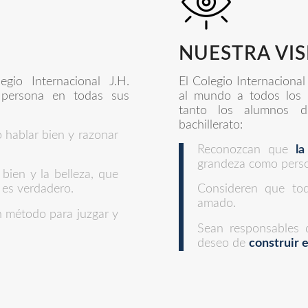
NUESTRA VI
gio Internacional J.H.
El Colegio Internaciona
 persona en todas sus
al mundo a todos los 
tanto los alumnos de
bachillerato:
 hablar bien y razonar
Reconozcan que
la
grandeza como pers
 bien y la belleza, que
 es verdadero.
Consideren que to
amado.
 método para juzgar y
Sean responsables 
deseo de
construir 