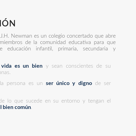
SIÓN
l J.H. Newman es un colegio concertado que abre
miembros de la comunidad educativa para que
 educación infantil, primaria, secundaria y
 vida es un bien
y sean conscientes de su
onas.
da persona es un
ser único y digno
de ser
de lo que sucede en su entorno y tengan el
el bien común
.