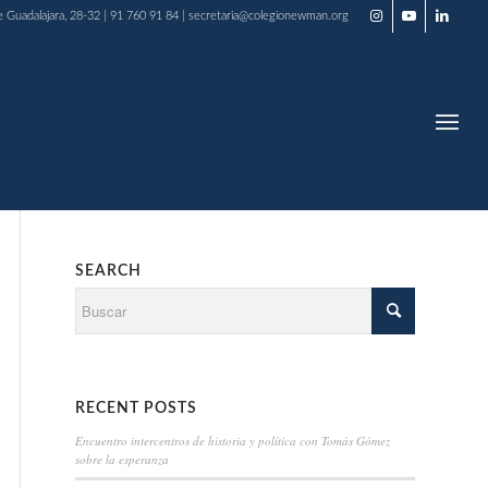
e Guadalajara, 28-32 | 91 760 91 84 | secretaria@colegionewman.org
SEARCH
RECENT POSTS
Encuentro intercentros de historia y política con Tomás Gómez
sobre la esperanza