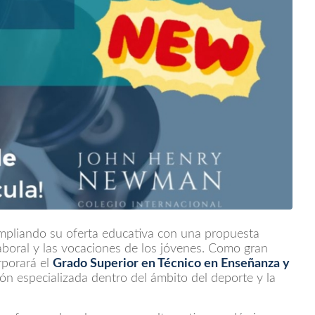
mpliando su oferta educativa con una propuesta
boral y las vocaciones de los jóvenes. Como gran
rporará el
Grado Superior en Técnico en Enseñanza y
ón especializada dentro del ámbito del deporte y la