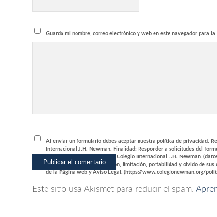
Guarda mi nombre, correo electrónico y web en este navegador para la
Al enviar un formulario debes aceptar nuestra política de privacidad. R
Internacional J.H. Newman. Finalidad: Responder a solicitudes del form
Internacional de Educación — Colegio Internacional J.H. Newman. (datos
acceso, rectificación, supresión, limitación, portabilidad y olvido de s
de la Página web y Aviso Legal. (https://www.colegionewman.org/politi
Este sitio usa Akismet para reducir el spam.
Apren