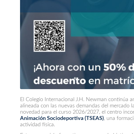
El Colegio Internacional J.H. Newman continúa a
alineada con las nuevas demandas del mercado la
novedad para el curso 2026/2027, el centro inco
Animación Sociodeportiva (TSEAS)
, una formaci
actividad física.